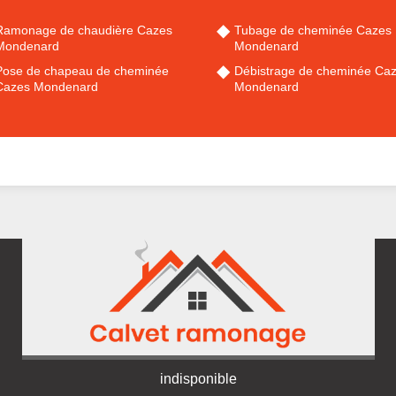
Ramonage de chaudière Cazes
Tubage de cheminée Cazes
Mondenard
Mondenard
Pose de chapeau de cheminée
Débistrage de cheminée Ca
Cazes Mondenard
Mondenard
indisponible