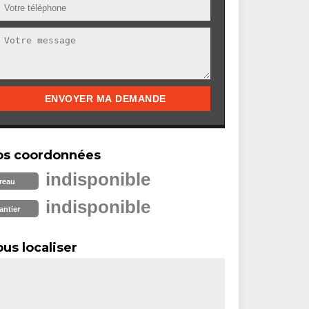
os coordonnées
indisponible
reau
indisponible
antier
us localiser