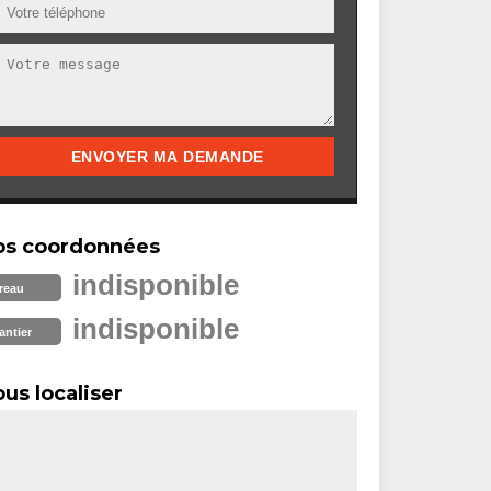
os coordonnées
indisponible
reau
indisponible
antier
us localiser