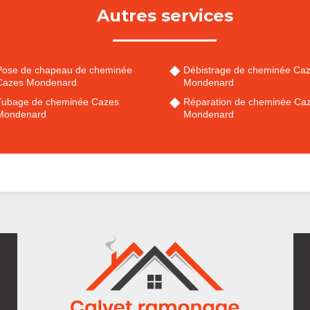
Autres services
Pose de chapeau de cheminée
Débistrage de cheminée Ca
Cazes Mondenard
Mondenard
Tubage de cheminée Cazes
Réparation de cheminée Ca
Mondenard
Mondenard