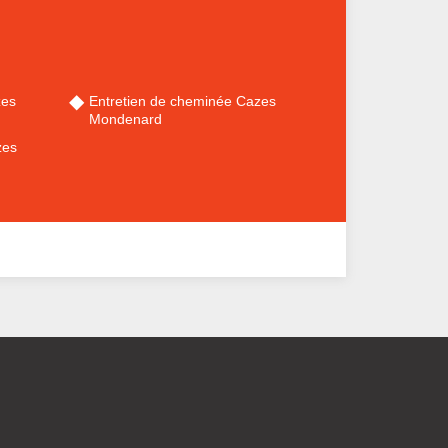
zes
Entretien de cheminée Cazes
Mondenard
zes