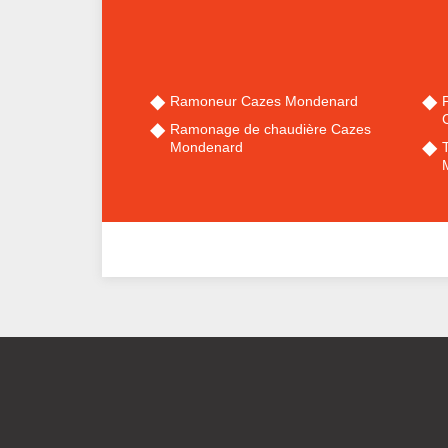
Ramoneur Cazes Mondenard
Ramonage de chaudière Cazes
Mondenard