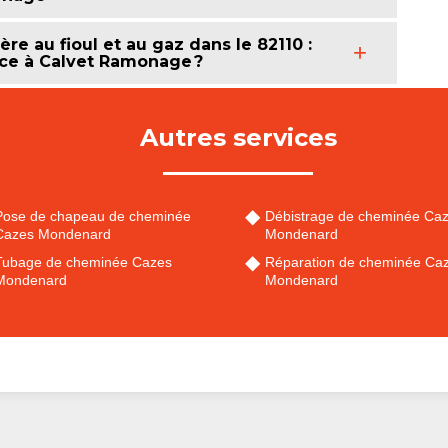
e au fioul et au gaz dans le 82110 :
nce à Calvet Ramonage ?
Autres services
Pose de chapeau de cheminée
Débistrage de cheminée Ca
Cazes Mondenard
Mondenard
Tubage de cheminée Cazes
Réparation de cheminée Ca
Mondenard
Mondenard