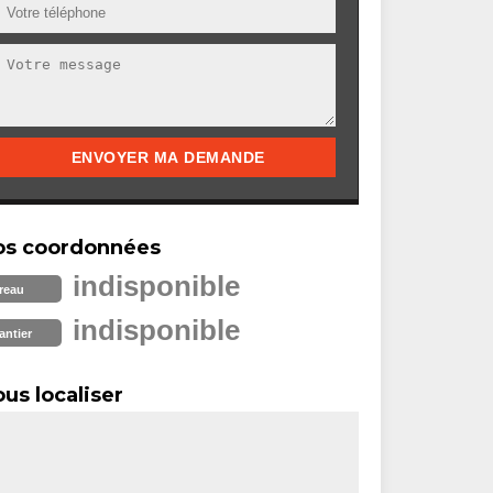
os coordonnées
indisponible
reau
indisponible
antier
us localiser