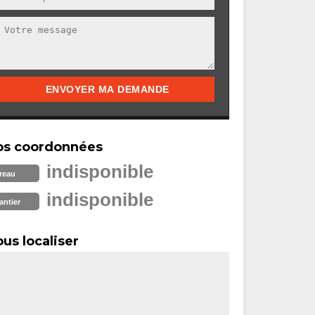
os coordonnées
indisponible
reau
indisponible
antier
us localiser