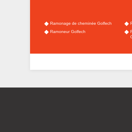
Ramonage de cheminée Golfech
Ramoneur Golfech