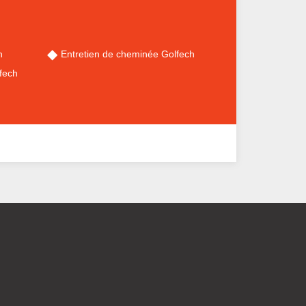
h
Entretien de cheminée Golfech
fech