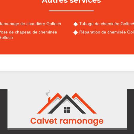
Autres services
Ramonage de chaudière Golfech
Tubage de cheminée Golfec
Pose de chapeau de cheminée
Réparation de cheminée Gol
Golfech