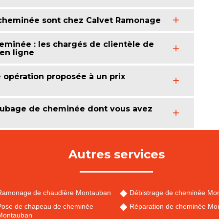
e cheminée sont chez Calvet Ramonage
eminée : les chargés de clientèle de
en ligne
opération proposée à un prix
 tubage de cheminée dont vous avez
Autres services
Ramonage de chaudière Montauban
Débistrage de cheminée Mo
Pose de chapeau de cheminée
Réparation de cheminée Mo
Montauban