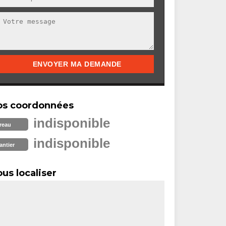
os coordonnées
indisponible
reau
indisponible
antier
us localiser