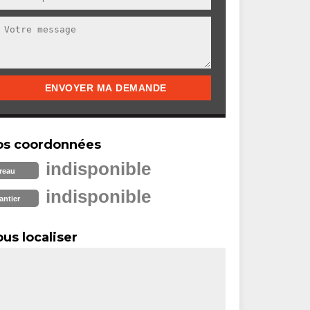
os coordonnées
indisponible
reau
indisponible
antier
us localiser