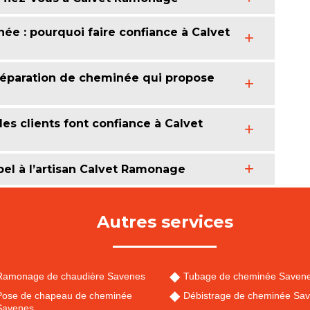
ée : pourquoi faire confiance à Calvet
réparation de cheminée qui propose
es clients font confiance à Calvet
pel à l’artisan Calvet Ramonage
Autres services
Ramonage de chaudière Savenes
Tubage de cheminée Saven
Pose de chapeau de cheminée
Débistrage de cheminée Sa
Savenes