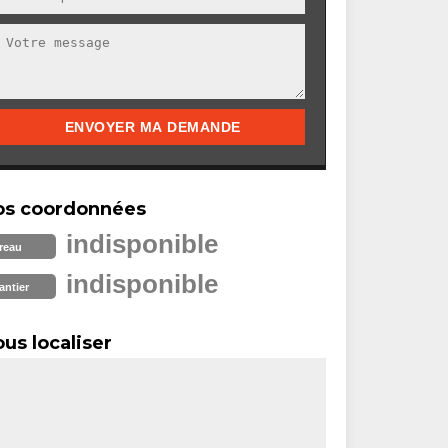
os coordonnées
indisponible
reau
indisponible
antier
us localiser