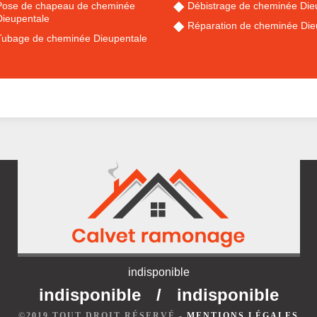
Pose de chapeau de cheminée
Débistrage de cheminée Die
Dieupentale
Réparation de cheminée Die
Tubage de cheminée Dieupentale
indisponible
indisponible
/
indisponible
©2019 TOUT DROIT RÉSERVÉ -
MENTIONS LÉGALES