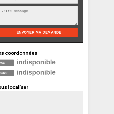
os coordonnées
indisponible
reau
indisponible
antier
us localiser