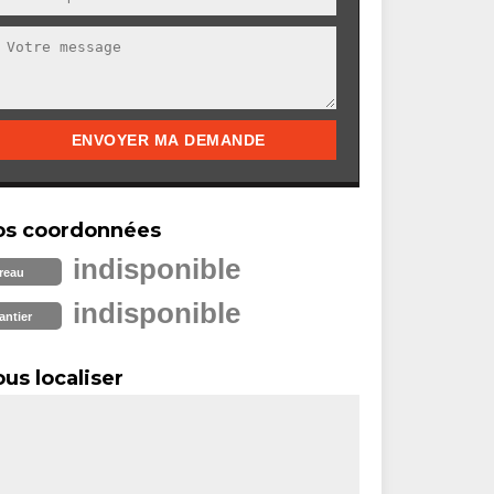
os coordonnées
indisponible
reau
indisponible
antier
us localiser