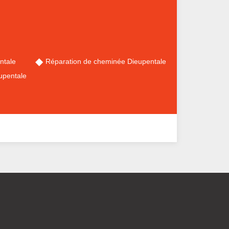
ntale
Réparation de cheminée Dieupentale
upentale