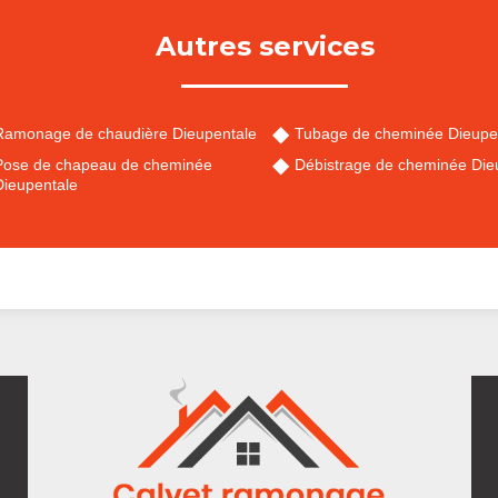
Autres services
Ramonage de chaudière Dieupentale
Tubage de cheminée Dieupe
Pose de chapeau de cheminée
Débistrage de cheminée Die
Dieupentale