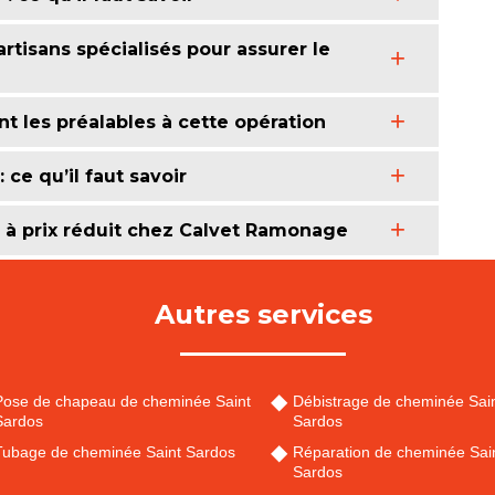
rtisans spécialisés pour assurer le
 les préalables à cette opération
ce qu’il faut savoir
à prix réduit chez Calvet Ramonage
Autres services
Pose de chapeau de cheminée Saint
Débistrage de cheminée Sai
Sardos
Sardos
Tubage de cheminée Saint Sardos
Réparation de cheminée Sai
Sardos