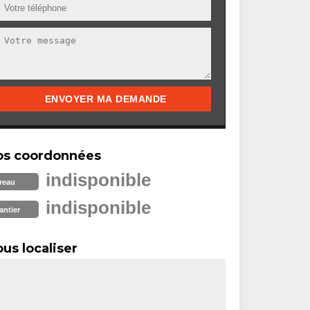
os coordonnées
indisponible
reau
indisponible
antier
us localiser