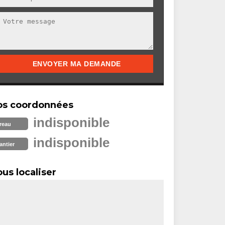
os coordonnées
indisponible
reau
indisponible
antier
us localiser