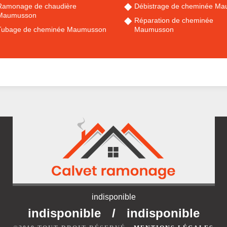
Ramonage de chaudière
Débistrage de cheminée M
Maumusson
Réparation de cheminée
Tubage de cheminée Maumusson
Maumusson
indisponible
indisponible
/
indisponible