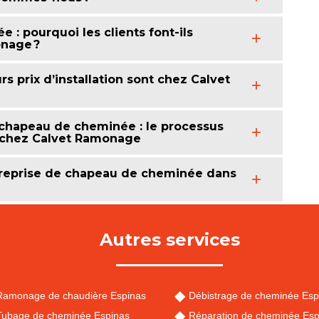
: pourquoi les clients font-ils
onage ?
s prix d’installation sont chez Calvet
chapeau de cheminée : le processus
e chez Calvet Ramonage
treprise de chapeau de cheminée dans
Autres services
Ramonage de chaudière Espinas
Débistrage de cheminée Esp
Tubage de cheminée Espinas
Réparation de cheminée Esp