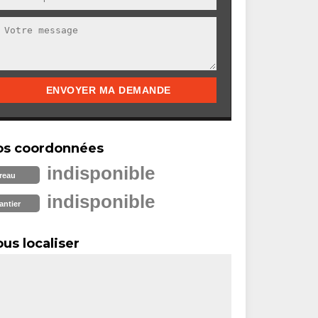
os coordonnées
indisponible
reau
indisponible
antier
us localiser