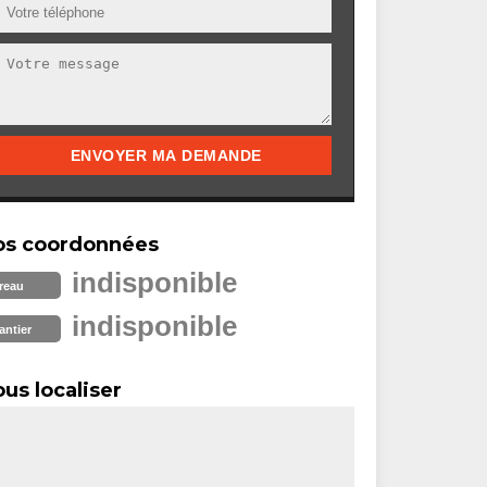
os coordonnées
indisponible
reau
indisponible
antier
us localiser