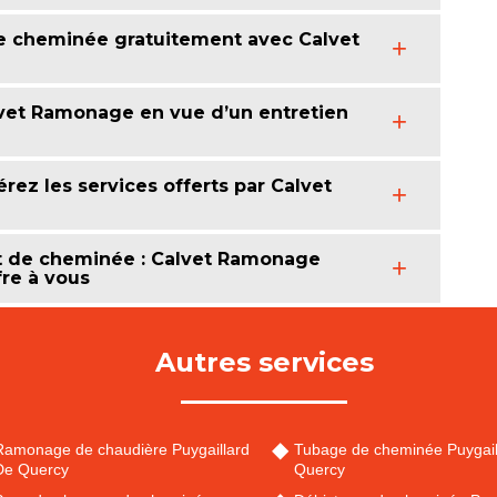
de cheminée gratuitement avec Calvet
vet Ramonage en vue d’un entretien
érez les services offerts par Calvet
it de cheminée : Calvet Ramonage
fre à vous
Autres services
Ramonage de chaudière Puygaillard
Tubage de cheminée Puygail
De Quercy
Quercy