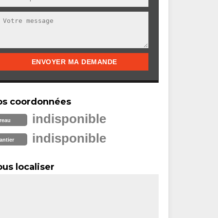
os coordonnées
indisponible
reau
indisponible
antier
us localiser