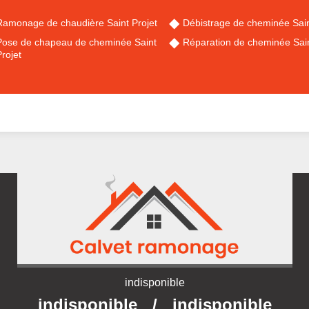
Ramonage de chaudière Saint Projet
Débistrage de cheminée Sain
Pose de chapeau de cheminée Saint
Réparation de cheminée Sain
rojet
indisponible
indisponible
/
indisponible