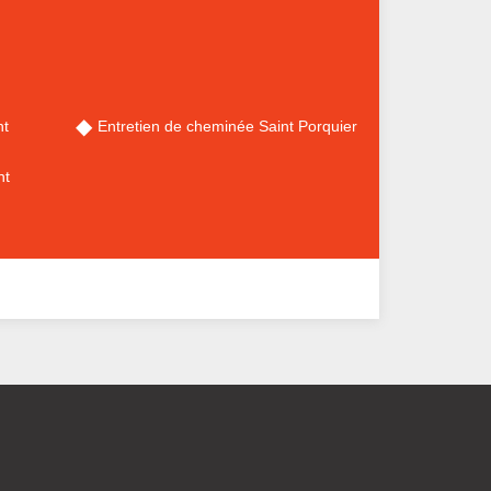
nt
Entretien de cheminée Saint Porquier
nt