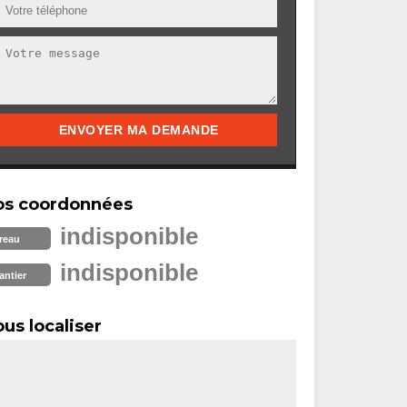
os coordonnées
indisponible
reau
indisponible
antier
us localiser