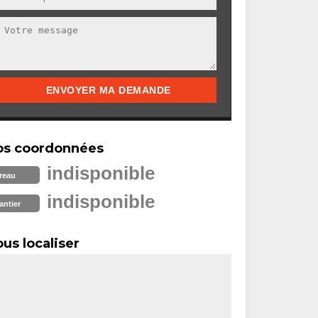
os coordonnées
indisponible
reau
indisponible
antier
us localiser