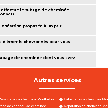
 effectue le tubage de cheminée
sionnels
opération proposée à un prix
s éléments chevronnés pour vous
 tubage de cheminée dont vous avez
Autres services
Ramonage de chaudière Montbeton
Débistrage de cheminée Mo
Pose de chapeau de cheminée
Réparation de cheminée Mo