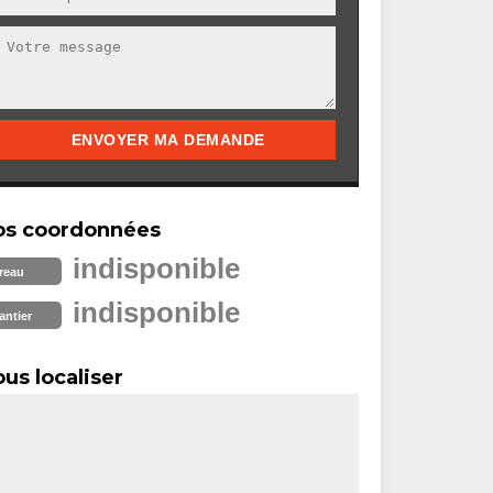
os coordonnées
indisponible
reau
indisponible
antier
us localiser