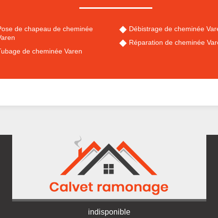
Pose de chapeau de cheminée
Débistrage de cheminée Var
Varen
Réparation de cheminée Var
Tubage de cheminée Varen
indisponible