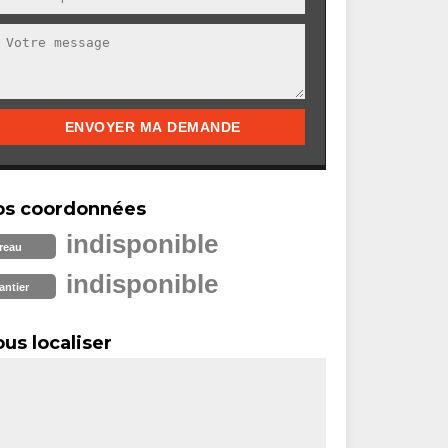
os coordonnées
indisponible
reau
indisponible
antier
us localiser