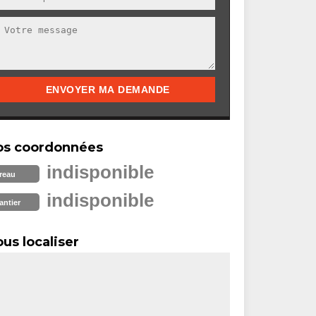
os coordonnées
indisponible
reau
indisponible
antier
us localiser