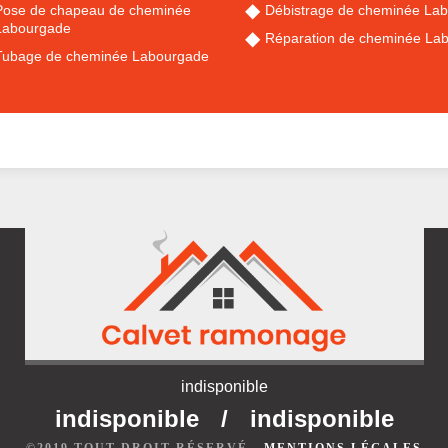
Pose de chapeau de cheminée
Débistrage de cheminée La
Labourgade
Réparation de cheminée La
Tubage de cheminée Labourgade
indisponible
indisponible
/
indisponible
©2019 TOUT DROIT RÉSERVÉ -
MENTIONS LÉGALES