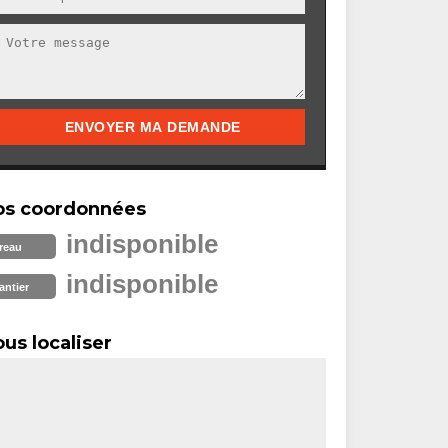
os coordonnées
indisponible
reau
indisponible
antier
us localiser