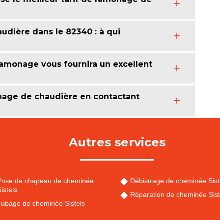
udière dans le 82340 : à qui
amonage vous fournira un excellent
nage de chaudière en contactant
Autres services
Pose de chapeau de cheminée
Débistrage de cheminée Sist
istels
Réparation de cheminée Sist
Tubage de cheminée Sistels