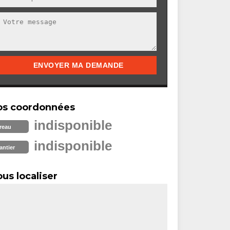
os coordonnées
indisponible
reau
indisponible
antier
us localiser