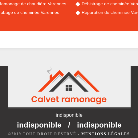
Ramonage de chaudière Varennes
Débistrage de cheminée Va
Tubage de cheminée Varennes
Réparation de cheminée Va
indisponible
indisponible
/
indisponible
©2019 TOUT DROIT RÉSERVÉ -
MENTIONS LÉGALES