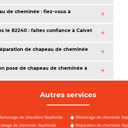
eau de cheminée : fiez-vous à
le 82240 : faites confiance à Calvet
 réparation de chapeau de cheminée
t en pose de chapeau de cheminée à
Autres services
Ramonage de chaudière Septfonds
Débistrage de cheminée Sep
Tubage de cheminée Septfonds
Réparation de cheminée Sep