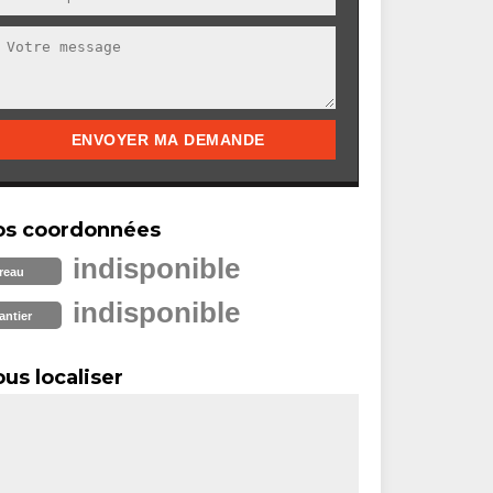
os coordonnées
indisponible
reau
indisponible
antier
us localiser