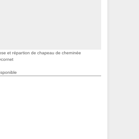
ose et répartion de chapeau de cheminée
ycornet
isponible