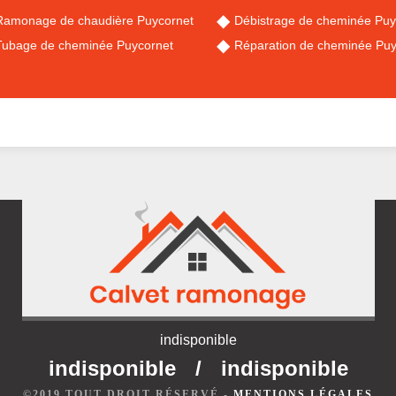
Ramonage de chaudière Puycornet
Débistrage de cheminée Puy
Tubage de cheminée Puycornet
Réparation de cheminée Puy
indisponible
indisponible
/
indisponible
©2019 TOUT DROIT RÉSERVÉ -
MENTIONS LÉGALES