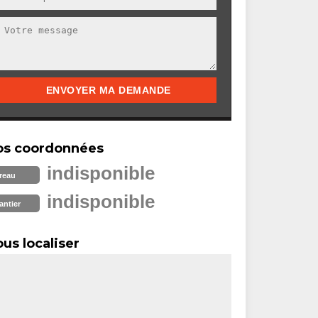
os coordonnées
indisponible
reau
indisponible
antier
us localiser