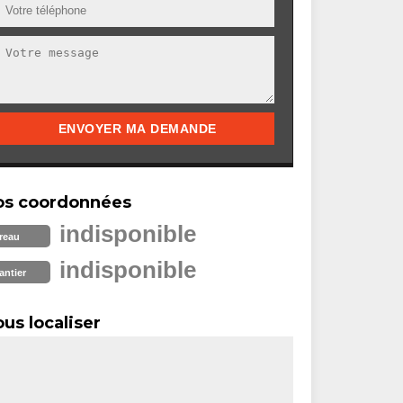
os coordonnées
indisponible
reau
indisponible
antier
us localiser