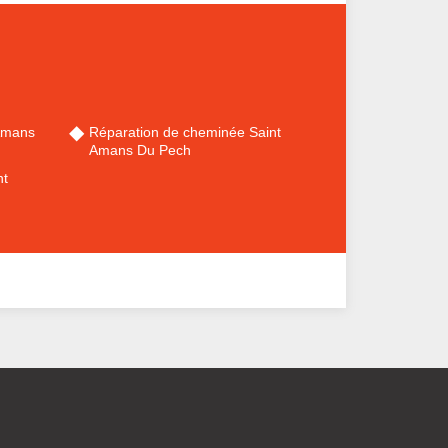
Amans
Réparation de cheminée Saint
Amans Du Pech
nt