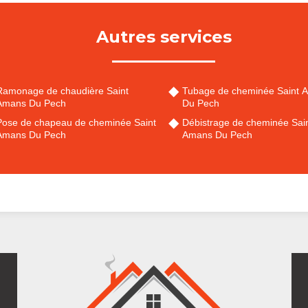
Autres services
Ramonage de chaudière Saint
Tubage de cheminée Saint 
Amans Du Pech
Du Pech
Pose de chapeau de cheminée Saint
Débistrage de cheminée Sai
Amans Du Pech
Amans Du Pech