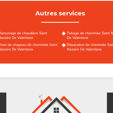
Autres services
Ramonage de chaudière Saint
Tubage de cheminée Saint N
Nazaire De Valentane
De Valentane
Pose de chapeau de cheminée Saint
Réparation de cheminée Sai
Nazaire De Valentane
Nazaire De Valentane