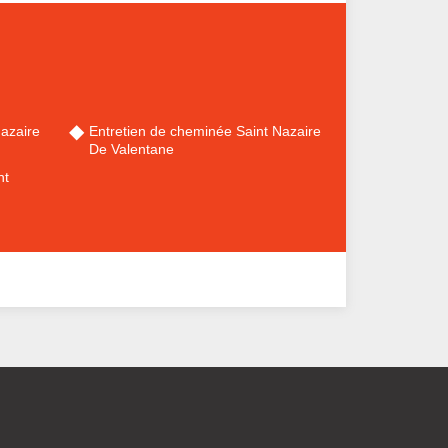
azaire
Entretien de cheminée Saint Nazaire
De Valentane
nt