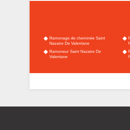
Ramonage de cheminée Saint
Nazaire De Valentane
Ramoneur Saint Nazaire De
Valentane