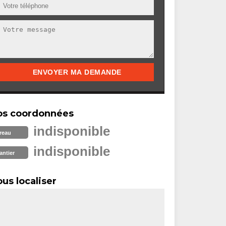
os coordonnées
indisponible
reau
indisponible
antier
us localiser