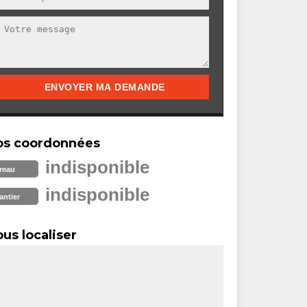
os coordonnées
indisponible
reau
indisponible
antier
us localiser