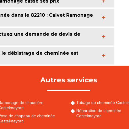
Ramonage casse ses prix
inée dans le 82210 : Calvet Ramonage
ectuez une demande de devis de
le débistrage de cheminée est
Autres services
Ramonage de chaudière
Tubage de cheminée Castel
Castelmayran
Réparation de cheminée
Pose de chapeau de cheminée
Castelmayran
Castelmayran